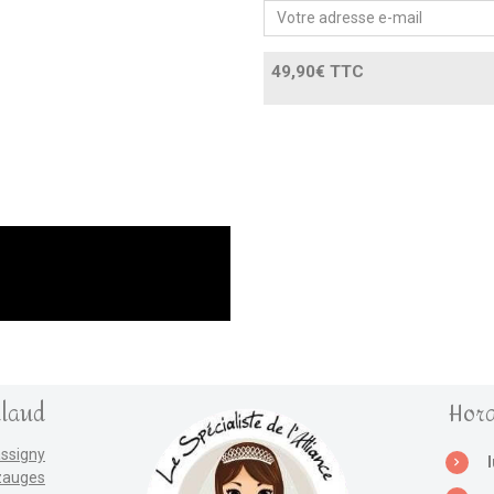
49,90€ TTC
llaud
Hora
assigny
zauges