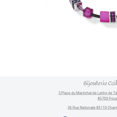
Bijouterie Cai
3 Place du Maréchal de Lattre de T
85700 Pou
36 Rue Nationale 85110 Chan