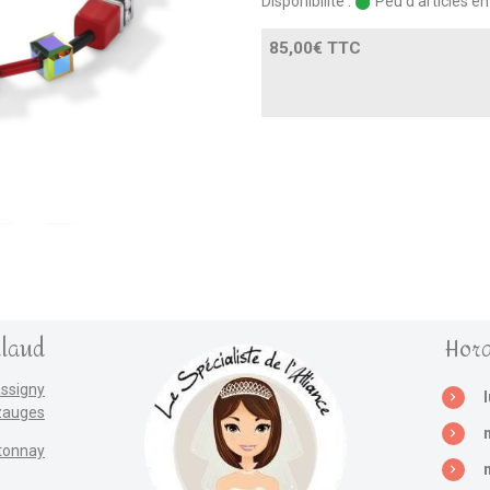
Disponibilité :
Peu d'articles e
85,00€ TTC
llaud
Hora
assigny
zauges
tonnay