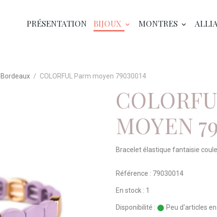
PRÉSENTATION
BIJOUX
MONTRES
ALLI
 Bordeaux
COLORFUL Parm moyen 79030014
COLORFU
MOYEN 79
Bracelet élastique fantaisie coule
Référence : 79030014
En stock : 1
Disponibilité :
Peu d'articles e