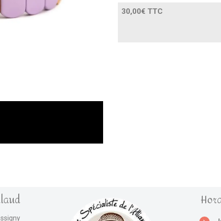
30,00€ TTC
llaud
Hora
assigny