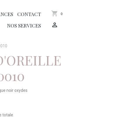
ANCES
CONTACT
0
NOS SERVICES
-0010
D'OREILLE
0010
que noir oxydes
e totale