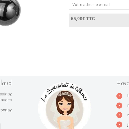
55,90€ TTC
llaud
Hora
assigny
zauges
tonnay