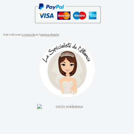
Site créé avec
e-monsite
et l'
agence Awelty