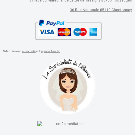
3 Place du Maréchal de Lattre de Tassigny 85700 Pouzauges
36 Rue Nationale 85110 Chantonnay
Site créé avec
e-monsite
et l'
agence Awelty