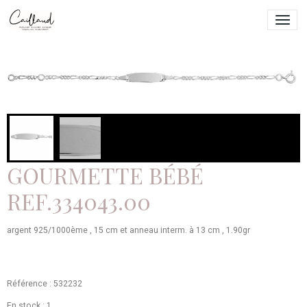
GOURMETTE BÉBÉ
REF.334043.00
argent 925/1000ème , 15 cm et anneau interm. à 13 cm , 1.90gr
Référence : 532232
En stock : 1