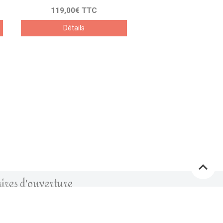
119,00€ TTC
Détails
ires d'ouverture
lundi
: fermé
mardi
: 9h15 - 12h15, 14h30 - 19h