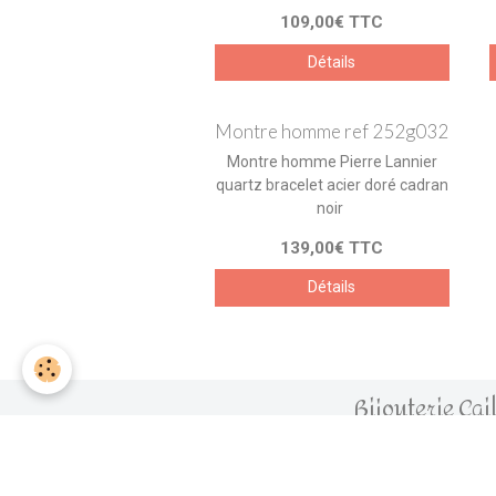
109,00€ TTC
Détails
Montre homme ref 252g032
Montre homme Pierre Lannier
quartz bracelet acier doré cadran
noir
139,00€ TTC
Détails
Bijouterie Cai
3 Place du Maréchal de Lattre de T
85700 Pou