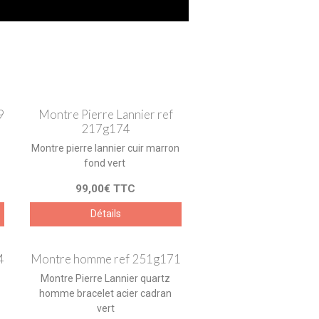
9
Montre Pierre Lannier ref
217g174
Montre pierre lannier cuir marron
fond vert
99,00€ TTC
Détails
4
Montre homme ref 251g171
Montre Pierre Lannier quartz
homme bracelet acier cadran
vert