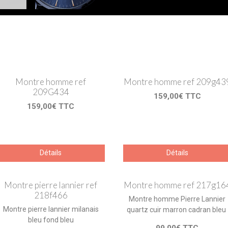
Montre homme ref
Montre homme ref 209g43
209G434
159,00€ TTC
159,00€ TTC
Détails
Détails
Montre pierre lannier ref
Montre homme ref 217g16
218f466
Montre homme Pierre Lannier
Montre pierre lannier milanais
quartz cuir marron cadran bleu
bleu fond bleu
99,00€ TTC