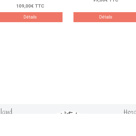
109,00€ TTC
Détails
Détails
llaud
Hora
assigny
zauges