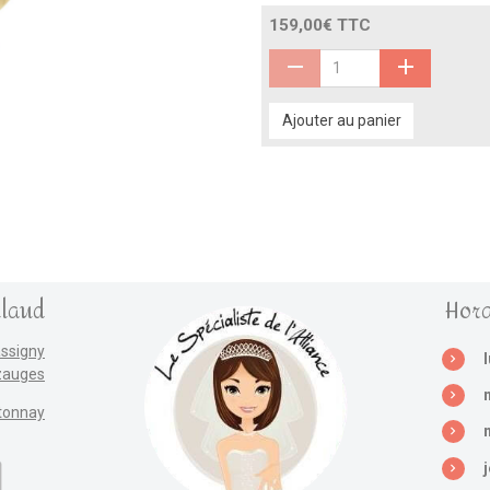
159,00€ TTC
Ajouter au panier
llaud
Hora
assigny
zauges
tonnay