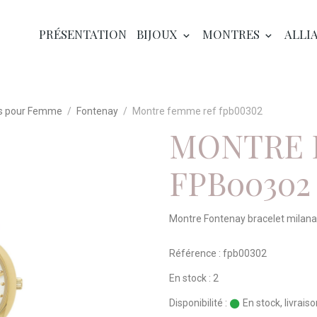
PRÉSENTATION
BIJOUX
MONTRES
ALLI
s pour Femme
Fontenay
Montre femme ref fpb00302
MONTRE 
FPB00302
Montre Fontenay bracelet milanai
Référence : fpb00302
En stock : 2
Disponibilité :
En stock, livrais