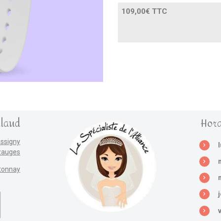
109,00€ TTC
llaud
Hora
assigny
zauges
tonnay