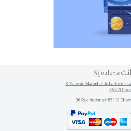
Bijouterie Cai
3 Place du Maréchal de Lattre de T
85700 Pou
36 Rue Nationale 85110 Chan