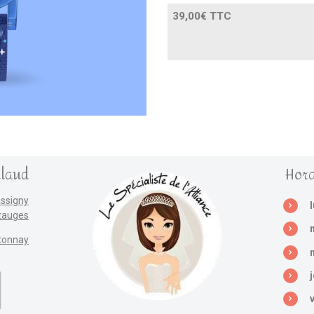
39,00€ TTC
llaud
Hora
assigny
zauges
tonnay