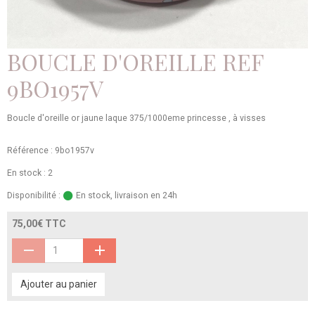
BOUCLE D'OREILLE REF
9BO1957V
Boucle d'oreille or jaune laque 375/1000eme princesse , à visses
Référence : 9bo1957v
En stock : 2
Disponibilité :
En stock, livraison en 24h
75,00€ TTC
Ajouter au panier