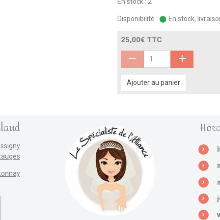
En stock : 2
Disponibilité :
En stock, livrais
25,00€ TTC
Ajouter au panier
llaud
Hora
assigny
zauges
tonnay