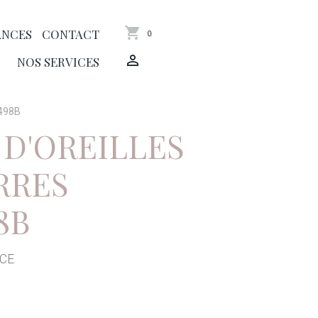
ANCES
CONTACT
0
NOS SERVICES
9498B
D'OREILLES
RRES
8B
NCE