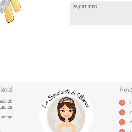
75,00€ TTC
llaud
Hora
assigny
zauges
tonnay