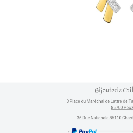
Bijouterie Cai
3 Place du Maréchal de Lattre de T
85700 Pou
36 Rue Nationale 85110 Chan