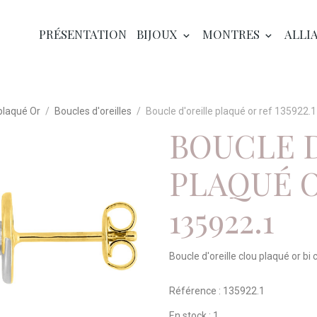
PRÉSENTATION
BIJOUX
MONTRES
ALLI
plaqué Or
Boucles d'oreilles
Boucle d'oreille plaqué or ref 135922.1
BOUCLE 
PLAQUÉ O
135922.1
Boucle d'oreille clou plaqué or bi 
Référence : 135922.1
En stock : 1