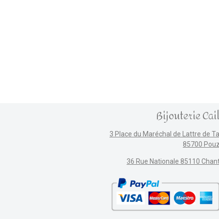
Bijouterie Cai
3 Place du Maréchal de Lattre de T
85700 Pou
36 Rue Nationale 85110 Chan