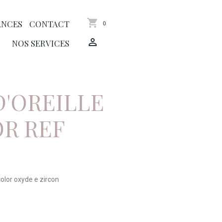
ANCES
CONTACT
0
NOS SERVICES
D'OREILLE
R REF
color oxyde e zircon