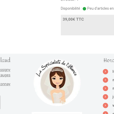
Disponibilité :
Peu d'articles e
39,00€ TTC
llaud
Hora
assigny
zauges
tonnay