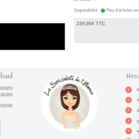
Disponibilité :
Peu d'articles e
239,00€ TTC
llaud
Hora
assigny
zauges
tonnay