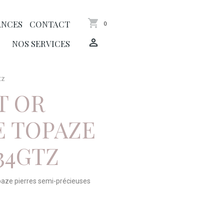
ANCES
CONTACT
0
NOS SERVICES
tz
T OR
E TOPAZE
734GTZ
opaze pierres semi-précieuses