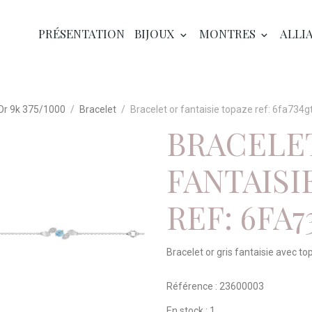
PRÉSENTATION
BIJOUX
MONTRES
ALLI
 Or 9k 375/1000
Bracelet
Bracelet or fantaisie topaze ref: 6fa734g
BRACELE
FANTAISI
REF: 6FA
Bracelet or gris fantaisie avec t
Référence : 23600003
En stock : 1