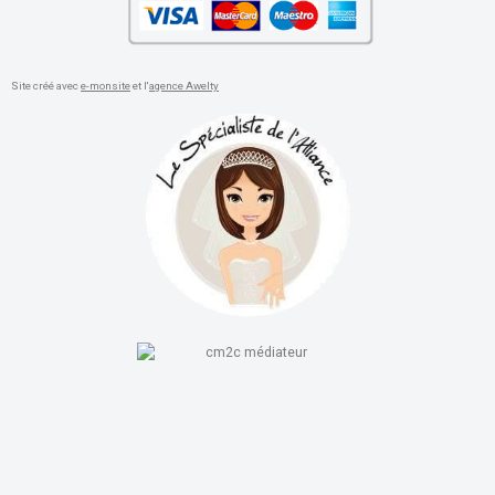
Site créé avec
e-monsite
et l'
agence Awelty