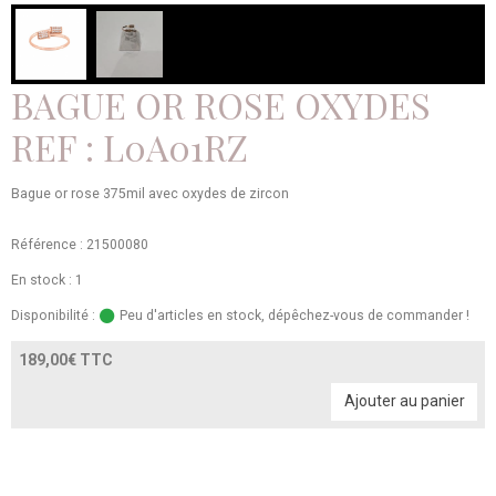
BAGUE OR ROSE OXYDES
REF : L0A01RZ
Bague or rose 375mil avec oxydes de zircon
Référence : 21500080
En stock : 1
Disponibilité :
Peu d'articles en stock, dépêchez-vous de commander !
189,00€ TTC
Ajouter au panier