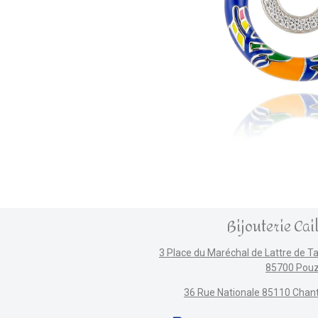
Bijouterie Cai
3 Place du Maréchal de Lattre de T
85700 Pou
36 Rue Nationale 85110 Chan