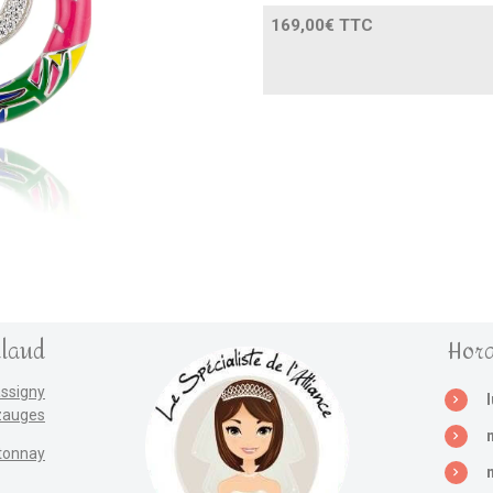
169,00€ TTC
llaud
Hora
assigny
zauges
tonnay