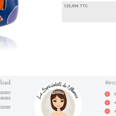
125,00€ TTC
llaud
Hora
assigny
zauges
tonnay