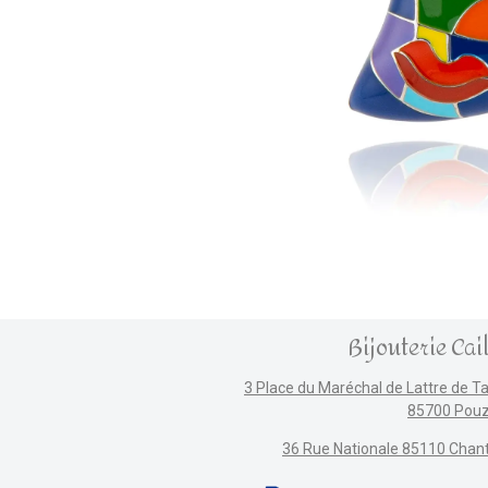
Bijouterie Cai
3 Place du Maréchal de Lattre de T
85700 Pou
36 Rue Nationale 85110 Chan