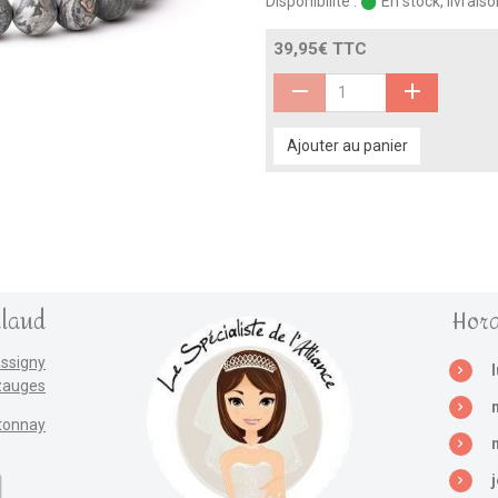
Disponibilité :
En stock, livrais
39,95€ TTC
Ajouter au panier
llaud
Hora
assigny
zauges
tonnay