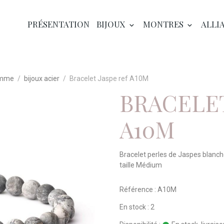
PRÉSENTATION
BIJOUX
MONTRES
ALLI
omme
bijoux acier
Bracelet Jaspe ref A10M
BRACELET
A10M
Bracelet perles de Jaspes blanche
taille Médium
Référence : A10M
En stock : 2