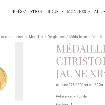
PRÉSENTATION
BIJOUX
MONTRES
ALLI
 et communions
Médailles
Religieuses
Médailles or
Médaille
MÉDAILL
CHRISTO
JAUNE XR
or jaune 375/1000 ref.wr1607la
Référence : xr1607la
En stock : 1