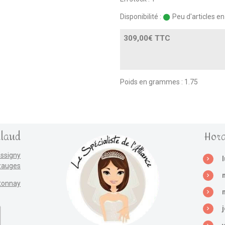
Disponibilité :
Peu d'articles e
309,00€ TTC
Poids en grammes : 1.75
llaud
Hora
assigny
zauges
tonnay