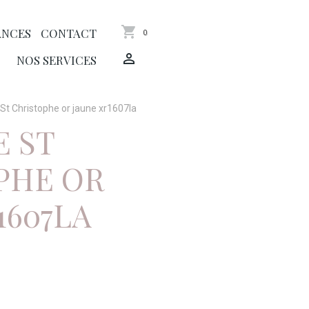
ANCES
CONTACT
0
NOS SERVICES
 St Christophe or jaune xr1607la
E ST
PHE OR
1607LA