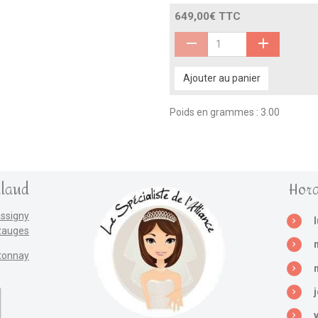
649,00€ TTC
Ajouter au panier
Poids en grammes : 3.00
llaud
Hora
assigny
zauges
tonnay