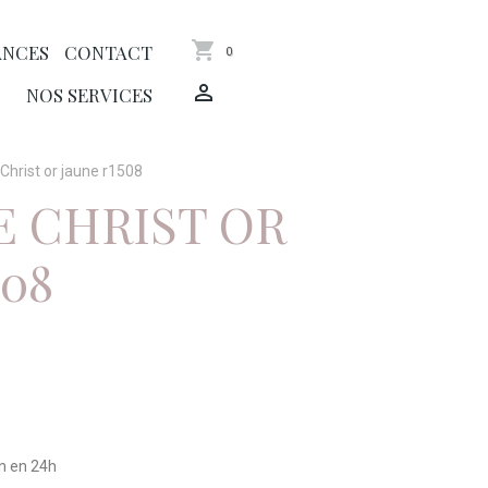
ANCES
CONTACT
0
NOS SERVICES
 Christ or jaune r1508
E CHRIST OR
508
on en 24h