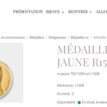
PRÉSENTATION
BIJOUX
MONTRES
ALLI
 et communions
Médailles
Religieuses
Médailles or
Médaille
MÉDAILL
JAUNE R1
or jaune 750/1000 ref.r1508
Référence : r1508
En stock : 2
Disponibilité :
En stock, livrais