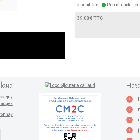
Disponibilité :
Peu d'articles e
39,00€ TTC
llaud
Hora
assigny
zauges
tonnay