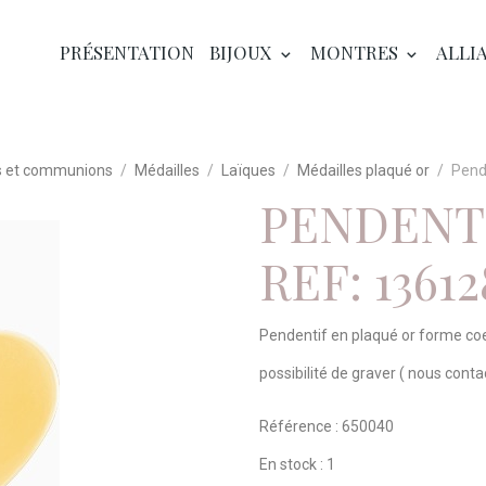
PRÉSENTATION
BIJOUX
MONTRES
ALLI
 et communions
Médailles
Laïques
Médailles plaqué or
Pend
PENDENT
REF: 13612
Pendentif en plaqué or forme co
possibilité de graver ( nous cont
Référence : 650040
En stock : 1