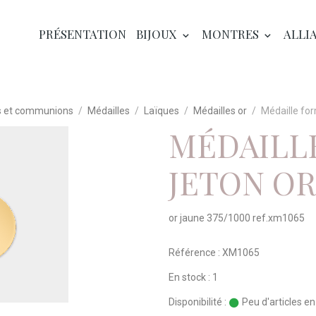
PRÉSENTATION
BIJOUX
MONTRES
ALLI
 et communions
Médailles
Laïques
Médailles or
Médaille for
MÉDAILL
JETON OR
or jaune 375/1000 ref.xm1065
Référence : XM1065
En stock : 1
Disponibilité :
Peu d'articles e