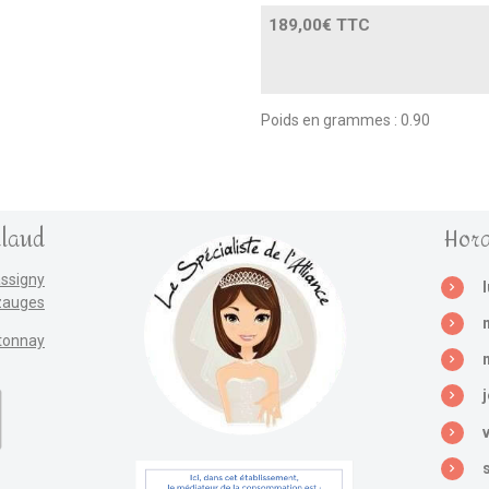
189,00€ TTC
Poids en grammes : 0.90
llaud
Hora
assigny
zauges
tonnay