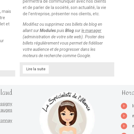
permettra de communiquer avec nos clients
et de parler de la société, son actualité, la vie
, mais
de l'entreprise, présenter nos clients, etc.
tre
et et
Modifiez ou supprimez ces billets de blog en
allant sur
Modules
puis
Blog
sur
le manager
(administration de votre site web). Poster des
ur
billets régulièrement vous permet de fidéliser
votre audience et de progresser dans les
moteurs de recherche comme Google.
Lire la suite
llaud
Hora
assigny
zauges
tonnay