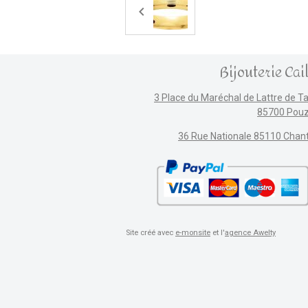
Bijouterie Cai
3 Place du Maréchal de Lattre de T
85700 Pou
36 Rue Nationale 85110 Chan
Site créé avec
e-monsite
et l'
agence Awelty