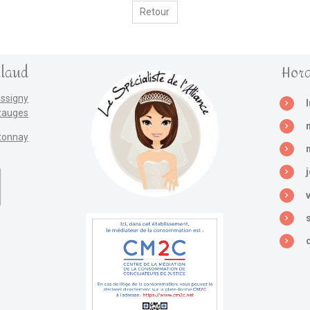
Retour
llaud
Hora
assigny
zauges
tonnay