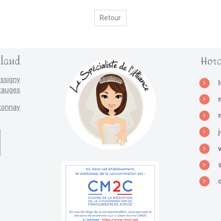
Retour
llaud
Hora
assigny
zauges
tonnay