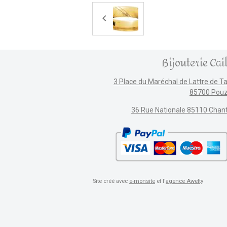
Bijouterie Cai
3 Place du Maréchal de Lattre de T
85700 Pou
36 Rue Nationale 85110 Chan
Site créé avec
e-monsite
et l'
agence Awelty