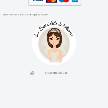
Site créé avec
e-monsite
et l'
agence Awelty