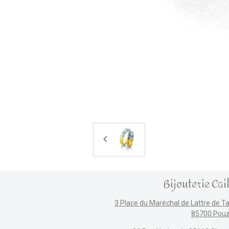
Bijouterie Cai
3 Place du Maréchal de Lattre de T
85700 Pou