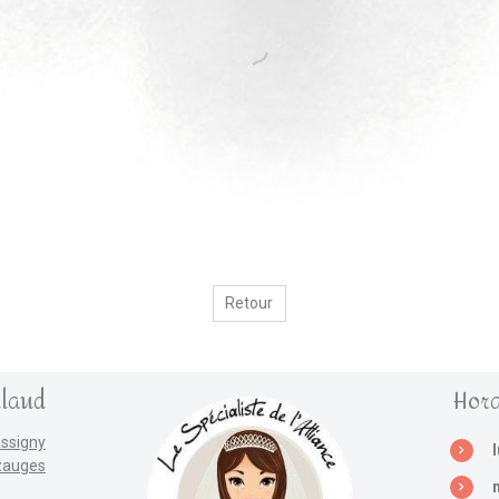
Retour
llaud
Hora
assigny
zauges